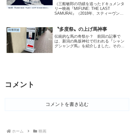
（三船敏郎の功績を追ったドキュメンタ
リー映画『MIFUNE: THE LAST
SAMURAI』（2018年、スティーヴン・
オカザキ監督作品）の予告編より）〝三
船敏郎〟という名優クロサワ映画のヒミ
ツ 「日本映画界の巨匠」と聞いて、す
〝多度祭〟の上げ馬神事
時事関連
ぐに思い...
伝統的な馬の奇祭か？ 前回の記事で
は、新潟の鳥坂神社で行われる『シャン
グシャング馬』を紹介しました。そのお
祭りでも触れた馬の神事〝駆け上がり〟
ですが、三重県桑名市の多度大社で行わ
れている『多度祭』は〝駆け上がり〟が
もっとも知られているお祭り...
コメント
コメントを書き込む
ホーム
映画