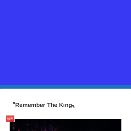
〝Remember The King〟
映画