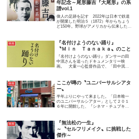
年記念～尾形藤吉『大尾形』の系
譜vol.1
偉人の足跡を記す 2022年は日本で鉄道
が開業した明治５（1872）年からちょう
ど150年。野球がアメリカから伝来したの
も同じ年だという。それから20年後。江
戸から明治へ、という激動の時代のうね
りの真っただ中にあった明治25（1892）
『名付けようのない踊り』
映画
年に...
〝Ｍｉｎ Ｔａｎａｋａ〟のこと
『名付けようのない踊り』ダンサーの田
中泯さんを追ったドキュメンタリー映
画。 犬童一心監督作品で、「田中泯の
生涯を追ったドキュメンタリー」と聞く
と映画館で観ないわけにはいきませ
ん。 〝田中泯〟を知ったのは、山田洋
ここが噂の〝ユニバーサルシアタ
映画
次監督作品『たそがれ清兵衛』で...
ー〟
半年ぶりにやって来ました。「日本唯一
のユニバーサルシアター」として２０１
６年に開館した、『シネマ・チュプキ・
タバタ』 です。 ユニバーサルシアタ
ーの定義は、「どんな人でも一緒に楽し
める映画館」を指すのだそうで、館内完
『無法松の一生』
映画
全バリアフリーはもちろん...
～〝セルフリメイク〟に挑戦した
傑作～