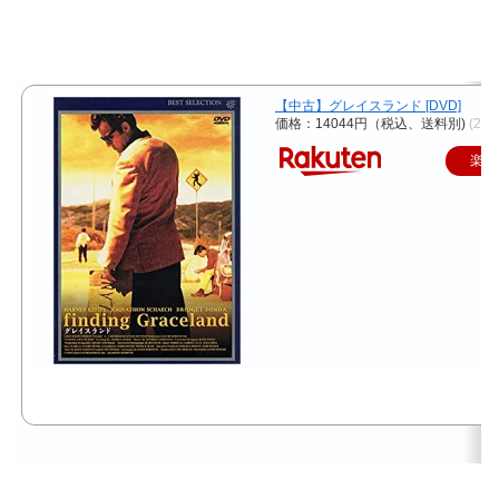
【中古】グレイスランド [DVD]
価格：14044円（税込、送料別)
(202
楽天