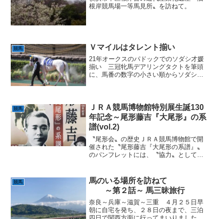
根岸競馬場一等馬見所〟を訪ねて。
Ｖマイルはタレント揃い
競馬
21年オークスのパドックでのソダシ才媛
揃い 三冠牝馬デアリングタクトを筆頭
に、馬番の数字の小さい順からソダシ、
レシステンシア、レイパパレ、アカイイ
トのＧⅠ馬が５頭。 ＧⅠ連対馬もソン
グライン、マジックキャッスル、ファイ
ンルージュの３頭。 そ...
ＪＲＡ競馬博物館特別展生誕130
競馬
年記念～尾形藤吉『大尾形』の系
譜(vol.2)
〝尾形会〟の歴史ＪＲＡ競馬博物館で開
催された〝尾形藤吉『大尾形の系譜』〟
のパンフレットには、〝協力〟として
「尾形会」の名が記載されている。藤吉
の〝系譜〟を語る時に切り離せない「尾
形会」だが、これについては後述する。
馬のいる場所を訪ねて
競馬
藤吉の人脈にまつわる話は、...
～第２話～ 馬三昧旅行
奈良～兵庫～滋賀～三重 ４月２５日早
朝に自宅を発ち、２８日の夜まで、三泊
四日で関西方面に行ってまいりました。