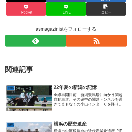
Pocket
LINE
コピー
asmagazinistをフォローする
関連記事
22年夏の新潟の記憶
競馬
全線再開目前 新潟競馬場に向かう関越
自動車道。その途中の関越トンネルを過
ぎてまもなくの小出インターＣを降りて
約10分。ＪＲ小出駅に到着。そこから只
見線に乗車して、１時間ちょっと列車に
揺られて、現在の終点である只見駅のホ
ームです。 〝現在の〟...
横浜の歴史遺産
競馬
横浜市中区根岸台の近代産業化遺産〝旧