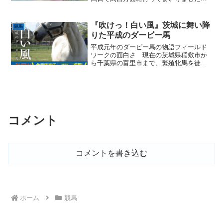
例によってすべて車での移動。まん防も
開けたことだし、とりあえず兵庫の母の
ところへ顔を出すのが最初の目的だった
『吹けっ！白い風』茨城に舞い降
競馬
のですが、いろいろイベン...
りた平成のダービー馬
平成元年のダービー馬の物語フィールド
ワークの面白さ 現在の茨城県稲敷市か
ら千葉県の富里市まで、繁殖牝馬を徒歩
で連れて行って種牡馬と配合する。その
ルートを辿る旅。 すべてのスタートは
そこからでした。 次から次に当たらし
い発見があり、驚かされる...
コメント
コメントを書き込む
ホーム
競馬